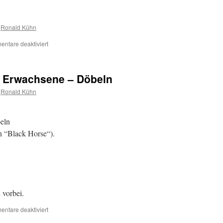
Ronald Kühn
ntare deaktiviert
r Erwachsene – Döbeln
Ronald Kühn
eln
n “Black Horse“).
 vorbei.
ntare deaktiviert