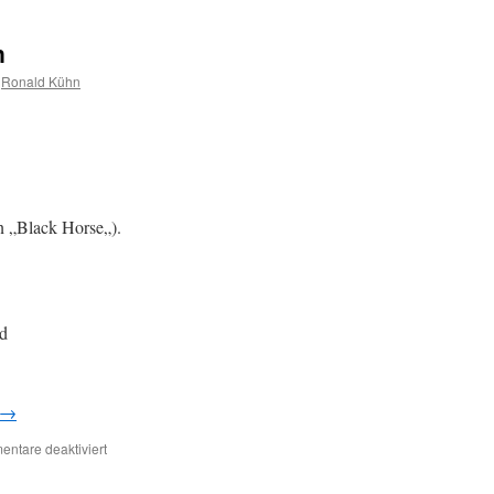
n
Ronald Kühn
n „Black Horse„).
nd
→
ntare deaktiviert