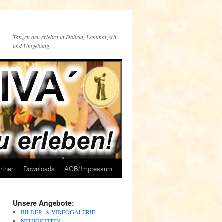
Tanzen neu erleben in Döbeln, Lommatzsch
und Umgebung…
rtner
Downloads
AGB/Impressum
Unsere Angebote:
BILDER- & VIDEOGALERIE
NEUIGKEITEN