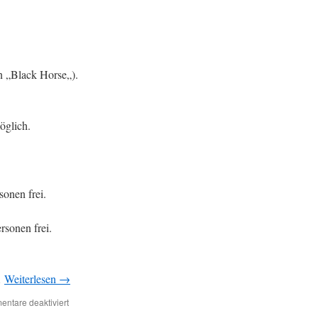
n „Black Horse„).
öglich.
onen frei.
sonen frei.
…
Weiterlesen
→
ntare deaktiviert