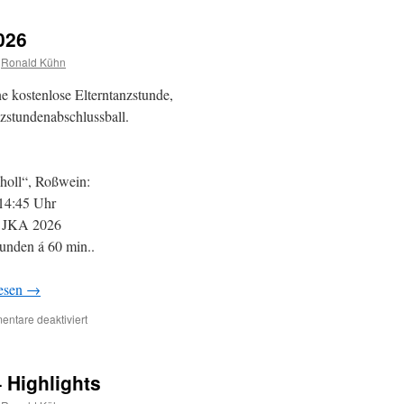
026
Ronald Kühn
e kostenlose Elterntanzstunde,
zstundenabschlussball.
choll“, Roßwein:
14:45 Uhr
 JKA 2026
tunden á 60 min..
lesen
→
ntare deaktiviert
 Highlights