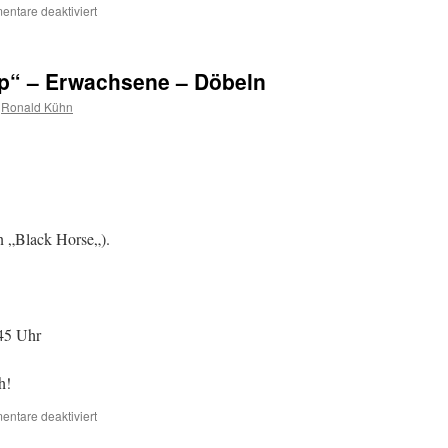
ntare deaktiviert
p“ – Erwachsene – Döbeln
Ronald Kühn
n „Black Horse„).
45 Uhr
h!
ntare deaktiviert