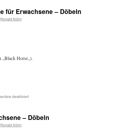
se für Erwachsene – Döbeln
Ronald Kühn
n „Black Horse„).
ntare deaktiviert
achsene – Döbeln
Ronald Kühn