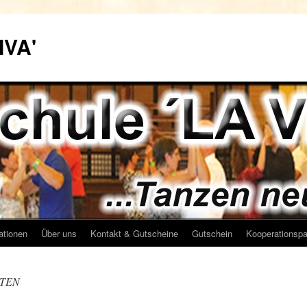
IVA'
ationen
Über uns
Kontakt & Gutscheine
Gutschein
Kooperationspa
ITEN