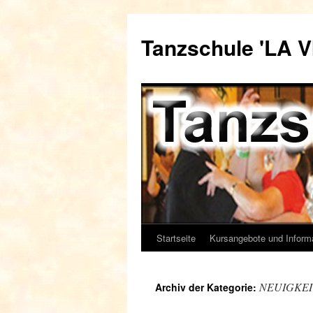
Zum
Inhalt
Tanzschule 'LA V
springen
Startseite
Kursangebote und Inform
NEUIGKE
Archiv der Kategorie: