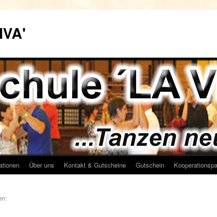
IVA'
ationen
Über uns
Kontakt & Gutscheine
Gutschein
Kooperationspa
en: