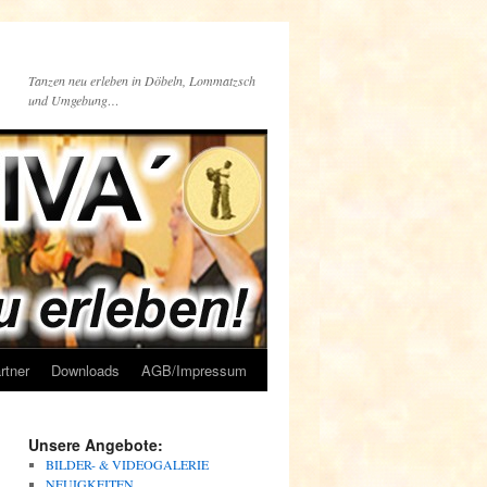
Tanzen neu erleben in Döbeln, Lommatzsch
und Umgebung…
rtner
Downloads
AGB/Impressum
Unsere Angebote:
BILDER- & VIDEOGALERIE
NEUIGKEITEN